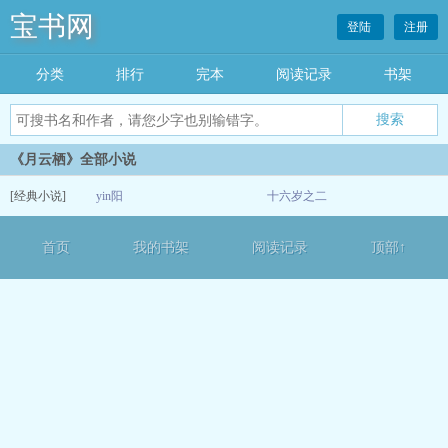
宝书网
登陆
注册
分类
排行
完本
阅读记录
书架
《月云栖》全部小说
[经典小说]
yin阳
十六岁之二
05-15
首页
我的书架
阅读记录
顶部↑