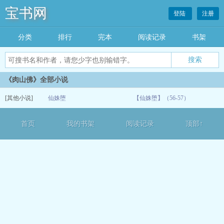
宝书网
登陆
注册
分类
排行
完本
阅读记录
书架
《肉山佛》全部小说
[其他小说]
仙姝堕
【仙姝堕】（56-57）
05-20
首页
我的书架
阅读记录
顶部↑