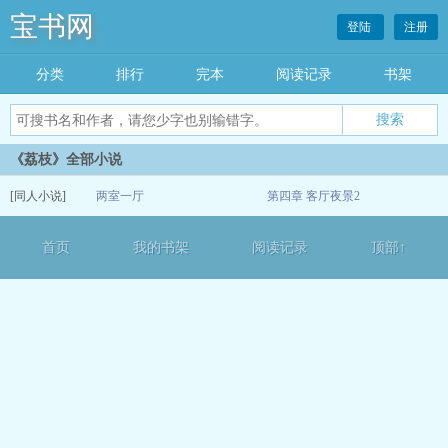
宝书网
登陆
注册
分类
排行
完本
阅读记录
书架
《荔枝》全部小说
[同人小说]
两室一厅
第四章 客厅夜景2
08-27
首页
我的书架
阅读记录
顶部↑