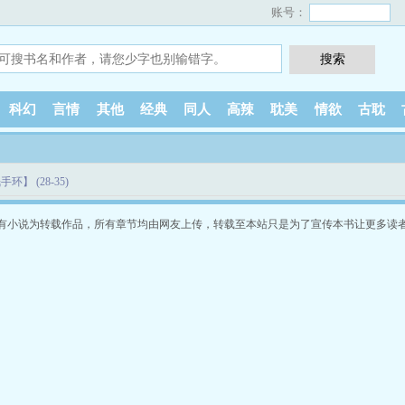
账号：
科幻
言情
其他
经典
同人
高辣
耽美
情欲
古耽
环】 (28-35)
有小说为转载作品，所有章节均由网友上传，转载至本站只是为了宣传本书让更多读