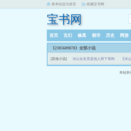
将本站设为首页
收藏宝书网
宝书网
首页
玄幻
修真
都市
历史
网游
《2385609878》全部小说
[其他小说]
冰山女友竟是他人胯下母狗
【冰山
本站所