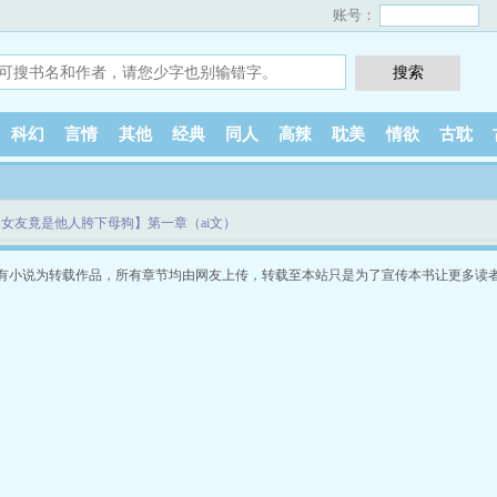
账号：
科幻
言情
其他
经典
同人
高辣
耽美
情欲
古耽
女友竟是他人胯下母狗】第一章（ai文）
有小说为转载作品，所有章节均由网友上传，转载至本站只是为了宣传本书让更多读