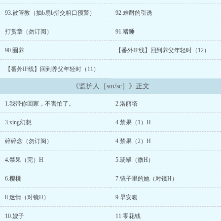
93.被管教（抽b扇b指交粗口预警）
92.难耐的引诱
打赏章（勿订阅）
91.嗜睡
90.圈养
【番外IF线】回到养父年轻时（12）
【番外IF线】回到养父年轻时（11）
《监护人［sm/sc］》正文
1.我带你回家，不害怕了。
2.洛丽塔
3.xing幻想
4.禁果（1）H
碎碎念（勿订阅）
4.禁果（2）H
4.禁果（完）H
5.翡翠（微H）
6.樱桃
7.镜子里的她（对镜H）
8.迷情（对镜H）
9.早安吻
10.嫂子
11.零花钱