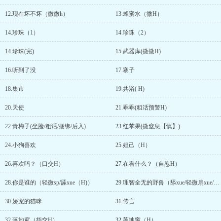
12.现在坏不坏（微微h）
13.蜂蜜水（微H）
14.珍珠（1）
14.珍珠（2）
14.珍珠(完)
15.武器库(微微H)
16.听到了没
17.寨子
18.集市
19.共浴( H)
20.天使
21.乖乖(粗话预警H)
22.青梅子(坐脸/粗话/捆绑/后入)
23.红苹果(微窒息【慎】)
24.小狗喜欢
25.妲己（H）
26.喜欢吗？（口交H）
27.在看什么？（自慰H）
28.你是谁的（轻微sp/舔xue（H)）
29.理智全无的野兽（舔xue/轻微扇xue/揉胸H）
30.娇宠的猫咪
31.传言
32.落地窗（指交H）
32.落地窗（H）