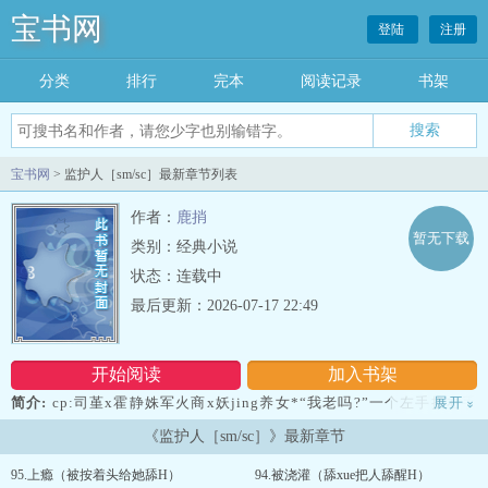
宝书网
登陆
注册
分类
排行
完本
阅读记录
书架
宝书网
> 监护人［sm/sc］最新章节列表
作者：
鹿捎
暂无下载
类别：经典小说
状态：连载中
最后更新：2026-07-17 22:49
开始阅读
加入书架
简介:
cp:司堇x霍静姝军火商x妖jing养女*“我老吗?”一个左手换右手
展开
»
的故事。排雷:sc，sm（后期床上可能会有耳光情节），打pi股，年
《监护人［sm/sc］》最新章节
上，1v1，he，男主是军火商/开赌场，不fd不买卖人口...
95.上瘾（被按着头给她舔H）
94.被浇灌（舔xue把人舔醒H）