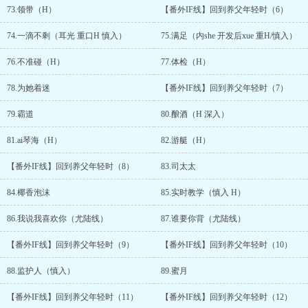
73.领带（H）
【番外IF线】回到养父年轻时（6）
74.一滴不剩（耳光 重口H 慎入）
75.满足（内she 开发后xue 重H/慎入）
76.不准碰（H）
77.体检（H）
78.为她着迷
【番外IF线】回到养父年轻时（7）
79.霸道
80.酿酒（H 深入）
81.ai琴海（H）
82.游艇（H）
【番外IF线】回到养父年轻时（8）
83.司太太
84.椰香泡沫
85.实时教学（慎入 H）
86.我说我喜欢你（尤陆线）
87.谁要你背（尤陆线）
【番外IF线】回到养父年轻时（9）
【番外IF线】回到养父年轻时（10）
88.监护人（慎入）
89.蜜月
【番外IF线】回到养父年轻时（11）
【番外IF线】回到养父年轻时（12）