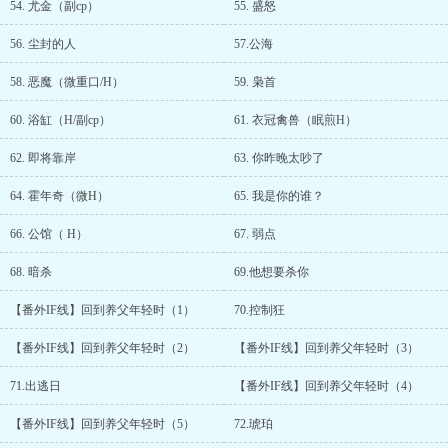
54. 尤金（副cp）
55. 盛怒
56. 尘封的人
57.公海
58. 恶魔（微重口/H）
59. 枭首
60. 浴缸（H/副cp）
61. 衣冠禽兽（眠煎H）
62. 即将靠岸
63. 你昨晚太吵了
64. 霍年奇（微H）
65. 我是你的谁？
66. 公馆（ H）
67. 弱点
68. 暗杀
69.他想要杀你
【番外IF线】回到养父年轻时（1）
70.控制狂
【番外IF线】回到养父年轻时（2）
【番外IF线】回到养父年轻时（3）
71.出逃日
【番外IF线】回到养父年轻时（4）
【番外IF线】回到养父年轻时（5）
72.琥珀