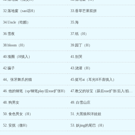
32.落地窗（sao话H）
33.香草芒果双拼
34.Uncle（吃醋）
35.海
36.雪夜
37.纸（H）
38.bloom（H）
39.园丁（H）
40.项圈（H慎入）
41.别哭
42.骗子
43.浇灌（H）
44。张牙舞爪的猫
45.挺可ai（耳光H不喜慎入）
46. 他的钢笔（sp/钢笔play/后xue扩张H）
47.教父的珍宝（舔后xue扩张/后入/掐脖/微sp/dt）
48. 狗男女
49. 白雪山庄
50. 食色男女（H）
51. 大黑狼和洋娃娃
52. 安抚（微H）
53. 妖jing的尾巴（H）