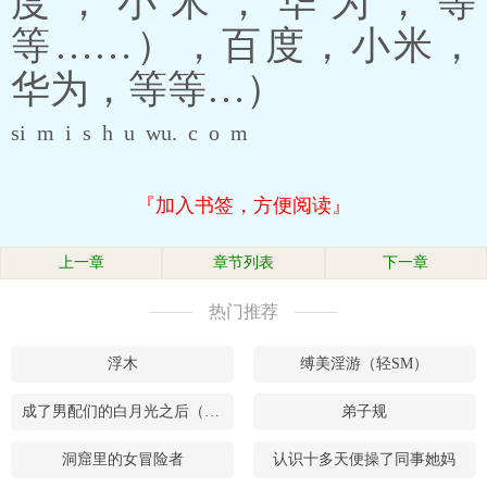
度，小米，华为，等
等……），百度，小米，
华为，等等…）
si m i s h u wu. c o m
『加入书签，方便阅读』
上一章
章节列表
下一章
热门推荐
浮木
缚美淫游（轻SM）
成了男配们的白月光之后（穿书）
弟子规
洞窟里的女冒险者
认识十多天便操了同事她妈