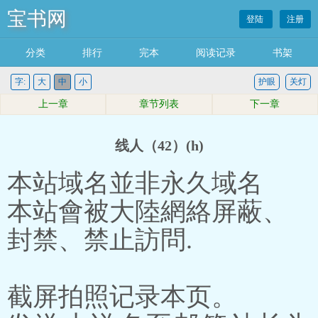
宝书网
登陆
注册
分类
排行
完本
阅读记录
书架
字:
大
中
小
护眼
关灯
上一章
章节列表
下一章
线人（42）(h)
本站域名並非永久域名
本站會被大陸網絡屏蔽、
封禁、禁止訪問.
截屏拍照记录本页。