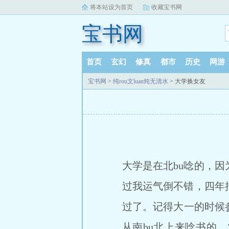
将本站设为首页
收藏宝书网
宝书网
首页
玄幻
修真
都市
历史
网游
宝书网
>
纯rou文luan炖无清水
> 大学换女友
大学是在北bu唸的，
过我运气倒不错，四年
过了。记得大一的时候
从南bu北上来唸书的，