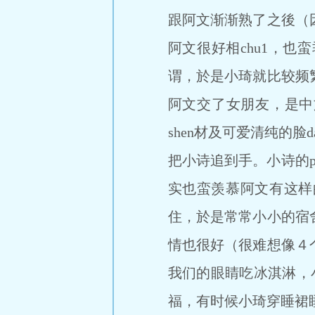
跟阿文渐渐熟了之後（因
阿文很好相chu1，
谓，於是小琦就比较频
阿文交了女朋友，是中
shen材及可爱清纯的
把小诗追到手。小诗的p
实也蛮羡慕阿文有这样
住，於是常常小小的宿
情也很好（很难想像４
我们的眼睛吃冰淇淋，小
福，有时候小琦穿睡裙睡