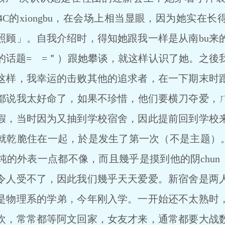
34C的xiongbu，在会场上相当显眼，因为她实在
照顾」。自我介绍时，得知她跟我一样是从南bu来
的话题= =＂）跟她攀谈，就这样认识了她。之後
这样，我幸运的击败其他的追求者，在一下期末时
都说我太好命了，如果不珍惜，他们要横刀夺爱，
假，当时因为又抽到学校宿舍，因此提前回到学校
就乾脆住在一起，於是发生了第一次（不是主题）。我
的外表一点都不像，而且幾乎是摸到他的阴chun，立
令人受不了，因此我们幾乎天天爱爱。新宿舍是两
是物理系的学弟，今年刚入学。一开始还不太熟时
欢，常常都等阿文回家，女友才来，通常都要大战