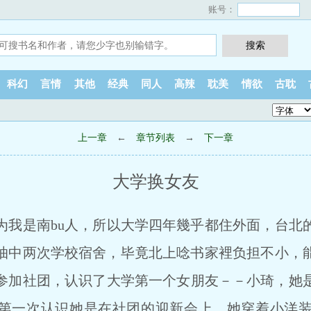
账号：
科幻
言情
其他
经典
同人
高辣
耽美
情欲
古耽
上一章
←
章节列表
→
下一章
大学换女友
因为我是南bu人，所以大学四年幾乎都住外面，台北
抽中两次学校宿舍，毕竟北上唸书家裡负担不小，
参加社团，认识了大学第一个女朋友－－小琦，她
第一次认识她是在社团的迎新会上，她穿着小洋装，