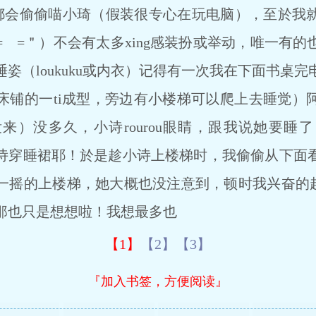
阿文都会偷偷喵小琦（假装很专心在玩电脑），至於
 =＂）不会有太多xing感装扮或举动，唯一有
姿（loukuku或内衣）记得有一次我在下面书桌
床铺的一ti成型，旁边有小楼梯可以爬上去睡觉）
来）没多久，小诗rourou眼睛，跟我说她要睡
诗穿睡裙耶！於是趁小诗上楼梯时，我偷偷从下面
摇一摇的上楼梯，她大概也没注意到，顿时我兴奋的起
那也只是想想啦！我想最多也
【1】
【2】
【3】
『加入书签，方便阅读』