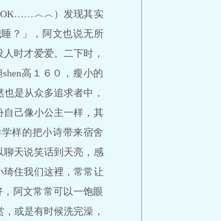
AOK……︿︿）发现其实
我睡？」，阿文也说无所
没人时才爱爱。二下时，
hen高１６０，瘦小的
居然也是从众多追求者中，
打扮自己像小公主一样，其
样学样的把小诗带来宿舍
以聊天说笑话到天亮，感
小琦住我们这裡，常常让
较好，阿文常常可以一饱眼
欣赏，或是有时候洗完澡，