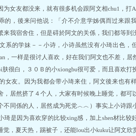
为女友都没来，就有很多机会跟阿文相chu1，打
也蛮乖的，後来问他说：「介不介意学姊偶而过来跟
繁来我宿舍住，但是碍於阿文的关係，我们都等到
文系的学妹－－小诗，小诗虽然没有小琦出色，但s
脸dan，一样是很讨人喜欢，好在我们阿文也不差，
i肤很白，３０Ｂ的小xiongbu很可爱，而且喜欢
的女友。因为我都会带小琦来住，阿文後来也有
舍，居然挤了４个人，大家有时候晚上睡觉，都可
个不同係的人，居然成为死党︿︿）事实上小诗跟
琦是因为喜欢穿的比较xing感，加上shen材比
觉，夏天热，踢被子，还能lou出小kuku让阿文