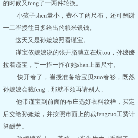
的时候又feng了一两件轮换。
小孩子shen量小，费不了两尺布，还可酬谢
一二崔授往日多给出的粮米银钱。
这天又是孙嬷嬷照看谨宝。
谨宝依嬷嬷说的张开胳膊立在炕tou，孙嬷嬷
拉着谨宝，手一拃一拃在她shen上量尺寸。
快开春了，崔授准备给宝贝zuo春衫，既然
孙嬷嬷会裁feng，那就不须再请别人。
他带谨宝到前面的布庄选好衣料纹样，买定
后交给孙嬷嬷，并按照市面上的裁fengzuo工费计
算酬劳。