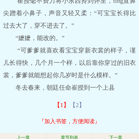
崔授毫不费力将小东西拎到怀里，ting直鼻
尖蹭着小鼻子，声音又轻又柔：“可宝宝长得比
过去大了，穿不进去了。”
“嬷嬷，能改的。”
“可爹爹就喜欢看宝宝穿新衣裳的样子，谨
儿长得快，几个月一个样，以后靠你穿过的旧衣
裳，爹爹就能想起你几岁时是什么模样。”
冬去春来，朝廷任命崔授到一个上县
【1】
【2】
『加入书签，方便阅读』
上一章
章节列表
下一章