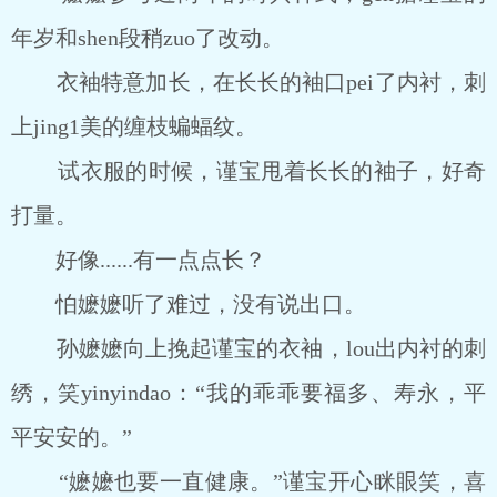
年岁和shen段稍zuo了改动。
衣袖特意加长，在长长的袖口pei了内衬，刺
上jing1美的缠枝蝙蝠纹。
试衣服的时候，谨宝甩着长长的袖子，好奇
打量。
好像......有一点点长？
怕嬷嬷听了难过，没有说出口。
孙嬷嬷向上挽起谨宝的衣袖，lou出内衬的刺
绣，笑yinyindao：“我的乖乖要福多、寿永，平
平安安的。”
“嬷嬷也要一直健康。”谨宝开心眯眼笑，喜