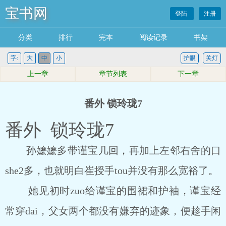
宝书网
登陆
注册
分类
排行
完本
阅读记录
书架
字:
大
中
小
护眼
关灯
上一章
章节列表
下一章
番外 锁玲珑7
番外 锁玲珑7
孙嬷嬷多带谨宝几回，再加上左邻右舍的口
she2多，也就明白崔授手tou并没有那么宽裕了。
她见初时zuo给谨宝的围裙和护袖，谨宝经
常穿dai，父女两个都没有嫌弃的迹象，便趁手闲