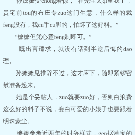
孙嬷嬷受chong若惊，“崔先生太qi重我了，
贵宅前tou的布庄专zuo这门生意，什么样的裁
feng没有，我cu手cu脚的，怕坏了这好料。”
“嬷嬷但凭心意feng制即可。”
既出言请求，就没有话到半途后悔的dao
理。
孙嬷嬷见推辞不过，这才应下，随即紧锣密
鼓准备起来。
她是个妥帖人，zuo就要zuo好，否则白浪费
这么好的料子不说，瓷白可爱的小娘子也要跟着
明珠蒙尘。
嬷嬷参考近两年的时兴样式，gen据谨宝的