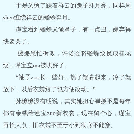
于是又绣了踩着祥云的兔子拜月亮，同样周
shen缠绕祥云的蟾蜍奔月。
谨宝看到蟾蜍又皱鼻子，有一点丑，嫌弃得
快要哭了。
嬷嬷急忙拆改，许诺会将蟾蜍纹换成桂花
纹，谨宝立ma被哄好了。
“袖子zuo长一些好，热了就卷起来，冷了就
放下，以后衣裳短了也方便改动。”
孙嬷嬷没有明说，其实她担心崔授不是每年
都有余钱给谨宝zuo新衣裳，现在留个心，谨宝
再长大点，旧衣裳不至于小到彻底不能穿。